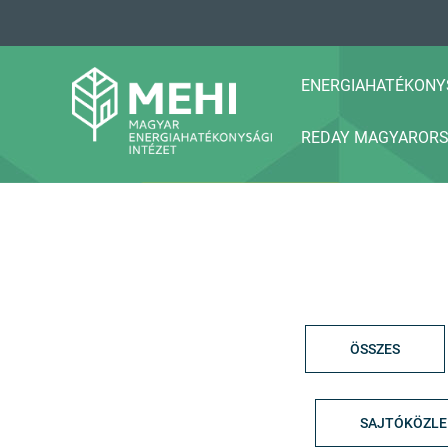
A
tartalomhoz
ENERGIAHATÉKONY
REDAY MAGYAROR
MEHI
Magyar Energiahatékonysági Intézet
ÖSSZES
SAJTÓKÖZL