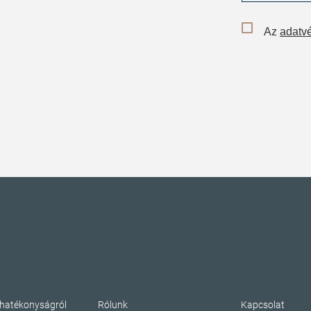
Az
adatvé
ahatékonyságról
Rólunk
Kapcsolat