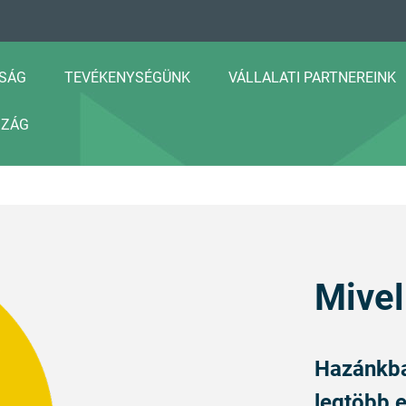
SÁG
TEVÉKENYSÉGÜNK
VÁLLALATI PARTNEREINK
SZÁG
Mivel
Hazánkba
legtöbb e