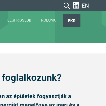
EN
LEGFRISSEBB
RÓLUNK
EKR
 foglalkozunk?
n az épületek fogyasztják a
nergiát megelőzve az ipari és a