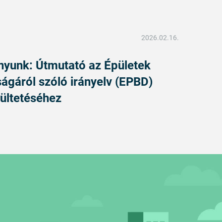
2026.02.16.
nyunk: Útmutató az Épületek
ágáról szóló irányelv (EPBD)
ültetéséhez