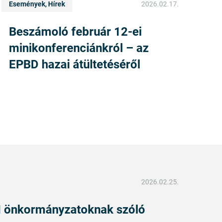
Események, Hírek
2026.02.17.
Beszámoló február 12-ei
minikonferenciánkról – az
EPBD hazai átültetéséről
2026.02.25.
I önkormányzatoknak szóló