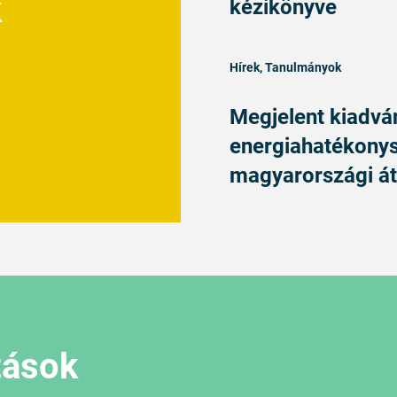
k
kézikönyve
Hírek, Tanulmányok
Megjelent kiadvá
energiahatékonys
magyarországi át
tások