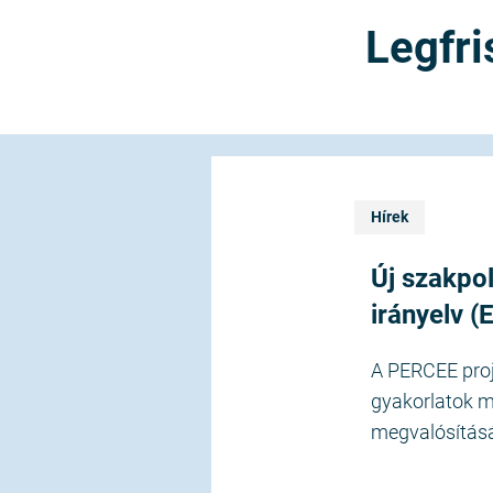
Legfri
2025.09.13.
önyv jelent meg az épületenergetikai
-európai megvalósításához
szült egy szakpolitikai kézikönyv, amely jó
i elő a felülvizsgált épületenergetikai irányelv (EPBD)
i országokban négy kiemelt témában. …