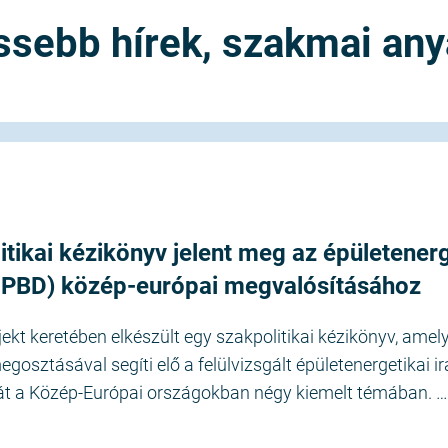
ssebb hírek, szakmai an
Szakmai vélemények
Változtak az EKR szabályok, módosítottá
Energiahatékonysági törvényt
2025 februárban ismét – immár 12. alkalommal – módos
törvény.