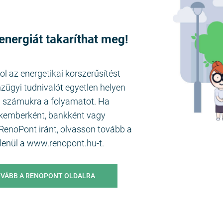
energiát takaríthat meg!
l az energetikai korszerűsítést
zügyi tudnivalót egyetlen helyen
i számukra a folyamatot. Ha
szakemberként, bankként vagy
RenoPont iránt, olvasson tovább a
lenül a www.renopont.hu-t.
VÁBB A RENOPONT OLDALRA