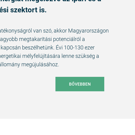
si szektort is.
atékonyságról van szó, akkor Magyarországon
nagyobb megtakarítási potenciálról a
 kapcsán beszélhetünk. Évi 100-130 ezer
nergetikai mélyfelújítására lenne szükség a
tállomány megújulásához.
BŐVEBBEN