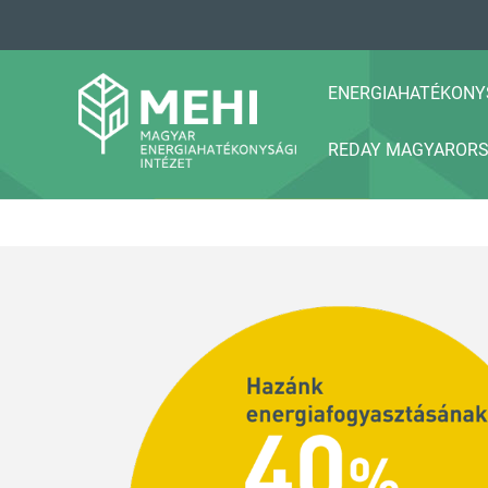
A
tartalomhoz
ENERGIAHATÉKONY
REDAY MAGYAROR
MEHI
Magyar Energiahatékonysági Intézet
MEHI