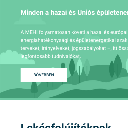
Minden a hazai és Uniós épületener
A MEHI folyamatosan követi a hazai és európai
energiahatékonysági és épületenergetikai szakpo
terveket, irányelveket, jogszabályokat –, itt öss
legfontosabb tudnivalókat.
BŐVEBBEN