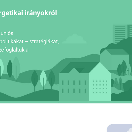
getikai irányokról
 uniós
litikákat – stratégiákat,
zefoglaltuk a