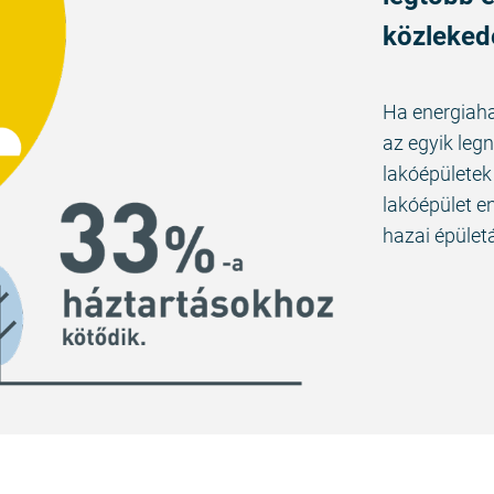
közlekedé
Ha energiah
az egyik leg
lakóépületek
lakóépület e
hazai épüle