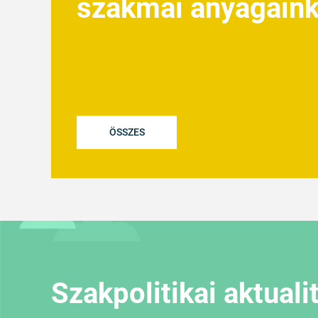
szakmai anyagain
ÖSSZES
Szakpolitikai aktuali