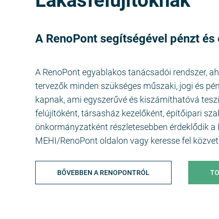
Lakásfelújítóknak
A RenoPont segítségével pénzt és 
A RenoPont egyablakos tanácsadói rendszer, aho
tervezők minden szükséges műszaki, jogi és pén
kapnak, ami egyszerűvé és kiszámíthatóvá tesz
felújítóként, társasház kezelőként, építőipari 
önkormányzatként részletesebben érdeklődik a 
MEHI/RenoPont oldalon vagy keresse fel közvet
BŐVEBBEN A RENOPONTRÓL
TO