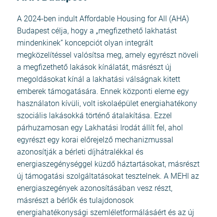
A 2024-ben indult Affordable Housing for All (AHA)
Budapest célja, hogy a „megfizethető lakhatást
mindenkinek” koncepciót olyan integrált
megközelítéssel valósítsa meg, amely egyrészt növeli
a megfizethető lakások kínálatát, másrészt új
megoldásokat kínál a lakhatási válságnak kitett
emberek támogatására. Ennek központi eleme egy
használaton kívüli, volt iskolaépület energiahatékony
szociális lakásokká történő átalakítása. Ezzel
párhuzamosan egy Lakhatási Irodát állít fel, ahol
egyrészt egy korai előrejelző mechanizmussal
azonosítják a bérleti díjhátralékkal és
energiaszegénységgel küzdő háztartásokat, másrészt
új támogatási szolgáltatásokat tesztelnek. A MEHI az
energiaszegények azonosításában vesz részt,
másrészt a bérlők és tulajdonosok
energiahatékonysági szemléletformálásáért és az új