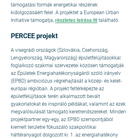
támogatási formák energetikai részének
kidolgozásáért felel. A projektet a European Urban
Initiative támogatja,
részletes leírása itt
található.
PERCEE projekt
A visegrádi országok (Szlovákia, Csehország,
Lengyelország, Magyarország) épületfelújításokkal
foglalkozó szakmai szervezetei közösen támogatják
az Épületek Energiahatékonyságáról szóló irányelv
(EPBD) ambiciózus végrehajtását a közép- és kelet-
európai régióban. A projekt feltérképezte az
épületfelújítások terén alkalmazott bevált
gyakorlatokat és inspiráló példákat, valamint az ezek
megvalósulását támogató keretrendszereket. Minden
projektpartner egy-egy, az EPBD szempontjából
kiemelt területre fókuszáló szakpolitikai
háttéranyagot dolgozott ki: 1. az energiahatékony