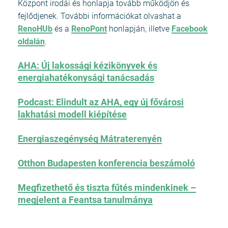
Központ irodái és honlapja tovább működjön és
fejlődjenek. További információkat olvashat a
RenoHUb
és a
RenoPont
honlapján, illetve
Facebook
oldalán
.
AHA: Új lakossági kézikönyvek és
energiahatékonysági tanácsadás
Podcast: Elindult az AHA, egy új fővárosi
lakhatási modell kiépítése
Energiaszegénység Mátraterenyén
Otthon Budapesten konferencia beszámoló
Megfizethető és tiszta fűtés mindenkinek –
megjelent a Feantsa tanulmánya