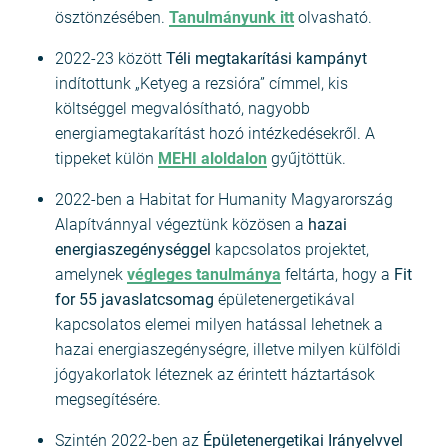
ösztönzésében.
Tanulmányunk itt
olvasható.
2022-23 között
Téli megtakarítási kampányt
indítottunk „Ketyeg a rezsióra” címmel, kis
költséggel megvalósítható, nagyobb
energiamegtakarítást hozó intézkedésekről. A
tippeket külön
MEHI aloldalon
gyűjtöttük.
2022-ben a Habitat for Humanity Magyarország
Alapítvánnyal végeztünk közösen a
hazai
energiaszegénységgel
kapcsolatos projektet,
amelynek
végleges tanulmánya
feltárta, hogy a
Fit
for 55 javaslatcsomag
épületenergetikával
kapcsolatos elemei milyen hatással lehetnek a
hazai energiaszegénységre, illetve milyen külföldi
jógyakorlatok léteznek az érintett háztartások
megsegítésére.
Szintén 2022-ben az
Épületenergetikai Irányelvvel