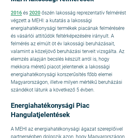
2016
és
2020
őszén lakosság reprezentatív felmérést
végzett a MEHI: a kutatás a lakossági
energiahatékonysági termékek piacának felmérésére
és vásárlói attitűdök feltérképezésére irányult. A
felmérés az elmúlt öt év lakossági beruházásait,
valamint a közeljövő beruházási terveit vizsgálta. Az
elemzés alapján becslés készült arról is, hogy
mekkora méretű piacot jelentenek a lakossági
energiahatékonysági korszerűsítés főbb elemei
Magyarországon, illetve milyen mértékű beruházási
szándékot látunk a következő 5 évben.
Energiahatékonysági Piac
Hangulatjelentések
A MEHI az energiahatékonysági ágazat szereplőivel
partnerségben dolgozik azon, hogy Magyarországon