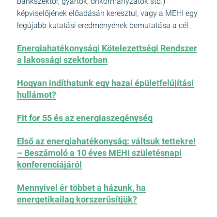
bankszektor, gyártók, önkormányzatok stb.)
képviselőjének előadásán keresztül, vagy a MEHI egy
legújabb kutatási eredményének bemutatása a cél.
Energiahatékonysági Kötelezettségi Rendszer
a lakossági szektorban
Hogyan indíthatunk egy hazai épületfelújítási
hullámot?
Fit for 55 és az energiaszegénység
Első az energiahatékonyság: váltsuk tettekre!
– Beszámoló a 10 éves MEHI születésnapi
konferenciájáról
Mennyivel ér többet a házunk, ha
energetikailag korszerűsítjük?