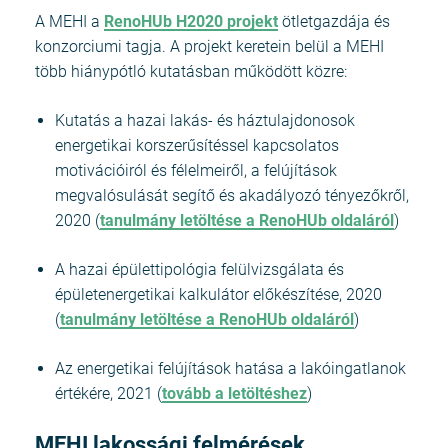
A MEHI a
RenoHUb H2020 projekt
ötletgazdája és
konzorciumi tagja. A projekt keretein belül a MEHI
több hiánypótló kutatásban működött közre:
Kutatás a hazai lakás- és háztulajdonosok
energetikai korszerűsítéssel kapcsolatos
motivációiról és félelmeiről, a felújítások
megvalósulását segítő és akadályozó tényezőkről,
2020 (
tanulmány letöltése a RenoHUb oldaláról
)
A hazai épülettipológia felülvizsgálata és
épületenergetikai kalkulátor előkészítése, 2020
(
tanulmány letöltése a RenoHUb oldaláról
)
Az energetikai felújítások hatása a lakóingatlanok
értékére, 2021 (
tovább a letöltéshez
)
MEHI lakossági felmérések