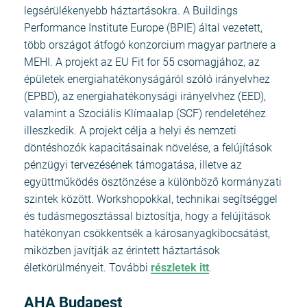
legsérülékenyebb háztartásokra. A Buildings
Performance Institute Europe (BPIE) által vezetett,
több országot átfogó konzorcium magyar partnere a
MEHI. A projekt az EU Fit for 55 csomagjához, az
épületek energiahatékonyságáról szóló irányelvhez
(EPBD), az energiahatékonysági irányelvhez (EED),
valamint a Szociális Klímaalap (SCF) rendeletéhez
illeszkedik. A projekt célja a helyi és nemzeti
döntéshozók kapacitásainak növelése, a felújítások
pénzügyi tervezésének támogatása, illetve az
együttműködés ösztönzése a különböző kormányzati
szintek között. Workshopokkal, technikai segítséggel
és tudásmegosztással biztosítja, hogy a felújítások
hatékonyan csökkentsék a károsanyagkibocsátást,
miközben javítják az érintett háztartások
életkörülményeit. További
részletek itt
.
AHA Budapest