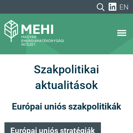
A
EN
tartalomhoz
MEHI
Magyar Energiahatékonysági Intézet
Szakpolitikai
aktualitások
Európai uniós szakpolitikák
Európai uniós stratégiák