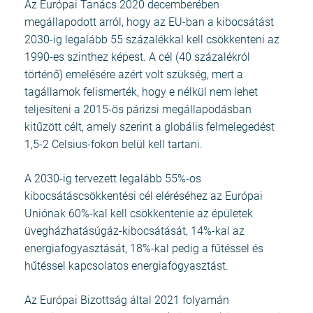
Az Európai Tanács 2020 decemberében
megállapodott arról, hogy az EU-ban a kibocsátást
2030-ig legalább 55 százalékkal kell csökkenteni az
1990-es szinthez képest. A cél (40 százalékról
történő) emelésére azért volt szükség, mert a
tagállamok felismerték, hogy e nélkül nem lehet
teljesíteni a 2015-ös párizsi megállapodásban
kitűzött célt, amely szerint a globális felmelegedést
1,5-2 Celsius-fokon belül kell tartani.
A 2030-ig tervezett legalább 55%-os
kibocsátáscsökkentési cél eléréséhez az Európai
Uniónak 60%-kal kell csökkentenie az épületek
üvegházhatásúgáz-kibocsátását, 14%-kal az
energiafogyasztását, 18%-kal pedig a fűtéssel és
hűtéssel kapcsolatos energiafogyasztást.
Az Európai Bizottság által 2021 folyamán