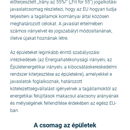
előterjesztett „Irány az 55%!” („Fit for 55”) jogalkotási
javaslatcsomag részletezi, hogy az EU hogyan tudja
teljesíteni a tagállamok kormányai által közösen
meghatározott célokat. A javaslat értelmében
számos irányelvet és jogszabályt módosítanának,
illetve újakat hoznának létre.
Az épületeket leginkább érintő szabályozási
intézkedések (az Energiahatékonysági irányelv, az
Épületenergetikai irányelv, a kibocsátáskereskedelmi
rendszer kiterjesztése az épületekre), amelyekkel e
javaslatok foglalkoznak, határozott
kötelezettségvállalást igényelnek a tagállamoktól az
energetikai felújítások makacsul alacsony arányának
és mélységének fellendítése érdekében az egész EU-
ban.
A csomag az épületek