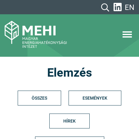
A
EN
tartalomhoz
MEHI
Magyar Energiahatékonysági Intézet
Elemzés
ÖSSZES
ESEMÉNYEK
HÍREK