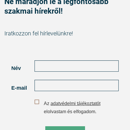
Ne maradjon le a legfontosabb
szakmai hírekről!
Iratkozzon fel hírlevelünkre!
Név
E-mail
Az
adatvédelmi tájékoztatót
elolvastam és elfogadom.