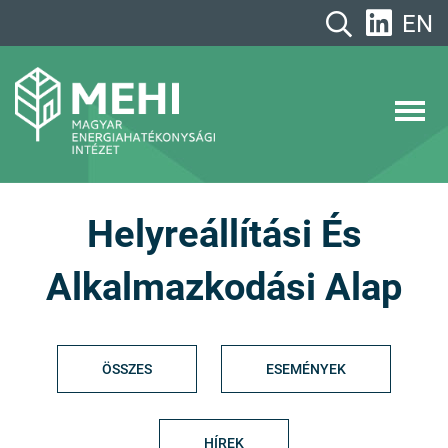
A
EN
tartalomhoz
MEHI
Magyar Energiahatékonysági Intézet
Helyreállítási És
Alkalmazkodási Alap
ÖSSZES
ESEMÉNYEK
HÍREK