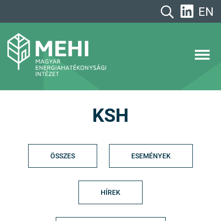
A
EN
tartalomhoz
MEHI
Magyar Energiahatékonysági Intézet
KSH
ÖSSZES
ESEMÉNYEK
HÍREK