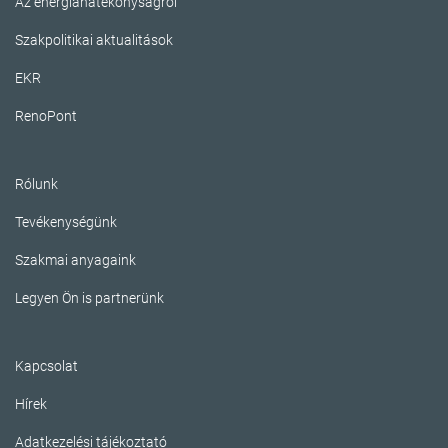
Az energiahatékonyságról
Szakpolitikai aktualitások
EKR
RenoPont
Rólunk
Tevékenységünk
Szakmai anyagaink
Legyen Ön is partnerünk
Kapcsolat
Hírek
Adatkezelési tájékoztató