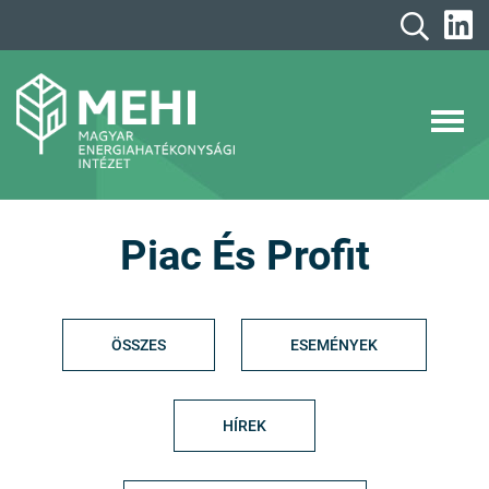
A
tartalomhoz
MEHI
Magyar Energiahatékonysági Intézet
Piac És Profit
ÖSSZES
ESEMÉNYEK
HÍREK