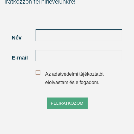
Iratkozzon fel hírlevelünkre!
Név
E-mail
Az
adatvédelmi tájékoztatót
elolvastam és elfogadom.
FELIRATKOZOM