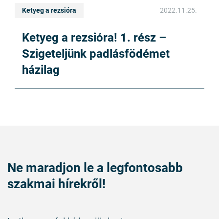
Ketyeg a rezsióra
2022.11.25.
Ketyeg a rezsióra! 1. rész –
Szigeteljünk padlásfödémet
házilag
Ne maradjon le a legfontosabb
szakmai hírekről!