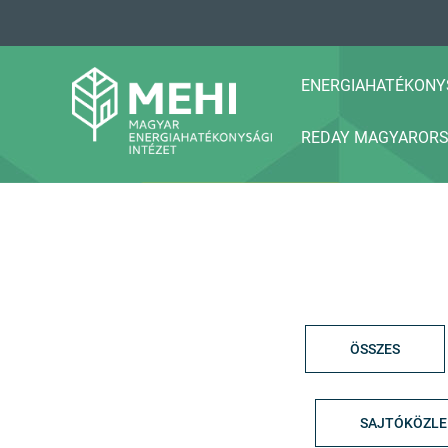
A
tartalomhoz
ENERGIAHATÉKONY
REDAY MAGYAROR
MEHI
Magyar Energiahatékonysági Intézet
ÖSSZES
SAJTÓKÖZL