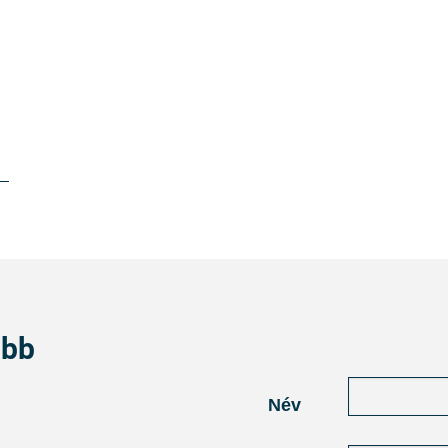
abb
Név