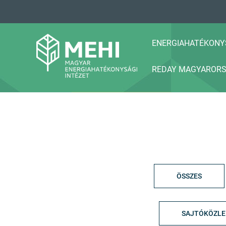
A
tartalomhoz
ENERGIAHATÉKONY
REDAY MAGYAROR
MEHI
Magyar Energiahatékonysági Intézet
ÖSSZES
SAJTÓKÖZL