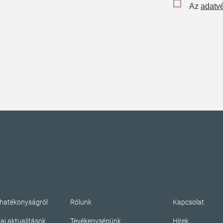
Az
adatvé
ahatékonyságról
Rólunk
Kapcsolat
kai aktualitások
Tevékenységünk
Hírek