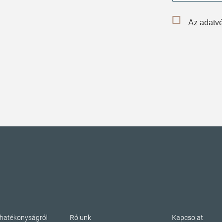
Az
adatvé
ahatékonyságról
Rólunk
Kapcsolat