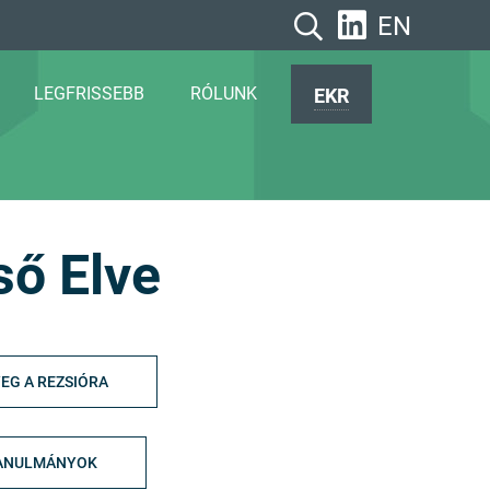
EN
LEGFRISSEBB
RÓLUNK
EKR
ső Elve
EG A REZSIÓRA
ANULMÁNYOK