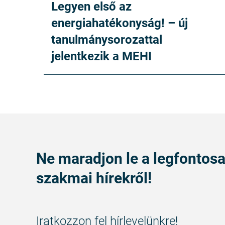
Legyen első az
energiahatékonyság! – új
tanulmánysorozattal
jelentkezik a MEHI
Ne maradjon le a legfontos
szakmai hírekről!
Iratkozzon fel hírlevelünkre!