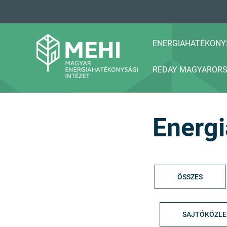
A
tartalomhoz
ENERGIAHATÉKONY
REDAY MAGYAROR
MEHI
Magyar Energiahatékonysági Intézet
Energi
ÖSSZES
SAJTÓKÖZL