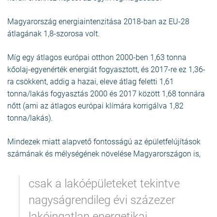
Magyarország energiaintenzitása 2018-ban az EU-28
átlagának 1,8-szorosa volt.
Míg egy átlagos európai otthon 2000-ben 1,63 tonna
kőolaj-egyenérték energiát fogyasztott, és 2017-re ez 1,36-
ra csökkent, addig a hazai, eleve átlag feletti 1,61
tonna/lakás fogyasztás 2000 és 2017 között 1,68 tonnára
nőtt (ami az átlagos európai klímára korrigálva 1,82
tonna/lakás).
Mindezek miatt alapvető fontosságú az épületfelújítások
számának és mélységének növelése Magyarországon is,
csak a lakóépületeket tekintve
nagyságrendileg évi százezer
lakóingatlan energetikai