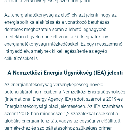
sorban a versenyképesség szempontjából.
Az „energiahatékonyság az első” elv azt jelenti, hogy az
energiapolitika alakítása és a vonatkozó beruházási
döntések meghozatala során a lehető legnagyobb
mértékben figyelembe kell venni a költséghatékony
energiahatékonysági intézkedéseket. Ez egy messzemenő
irányadó elv, amelynek ki kell egészítenie az egyéb
célkitűzéseket is.
A Nemzetközi Energia Ügynökség (IEA) jelenti
Az energiahatékonyság versenyképesség-növelő
potenciáljáról nemrégiben a Nemzetközi Energiaügynökség
(International Energy Agency, IEA) adott számot a 2019-es
Energiahatékonysági piaci jelentésében. Az IEA számítása
szerint 2018-ban mindössze 1,2 százalékkal csökkent a
globális energiaintenzitás, vagyis az egységnyi előállított
termékekhez és szolgáltatásokhoz szükséges primer