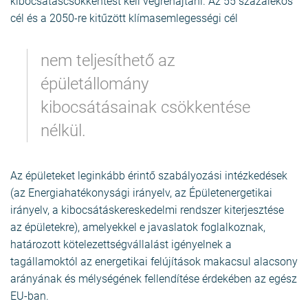
kibocsátáscsökkentést kell végrehajtani. Az 55 százalékos
cél és a 2050-re kitűzött klímasemlegességi cél
nem teljesíthető az
épületállomány
kibocsátásainak csökkentése
nélkül.
Az épületeket leginkább érintő szabályozási intézkedések
(az Energiahatékonysági irányelv, az Épületenergetikai
irányelv, a kibocsátáskereskedelmi rendszer kiterjesztése
az épületekre), amelyekkel e javaslatok foglalkoznak,
határozott kötelezettségvállalást igényelnek a
tagállamoktól az energetikai felújítások makacsul alacsony
arányának és mélységének fellendítése érdekében az egész
EU-ban.