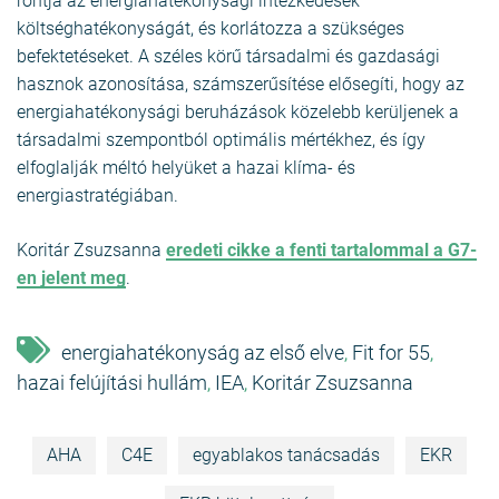
rontja az energiahatékonysági intézkedések
költséghatékonyságát, és korlátozza a szükséges
befektetéseket. A széles körű társadalmi és gazdasági
hasznok azonosítása, számszerűsítése elősegíti, hogy az
energiahatékonysági beruházások közelebb kerüljenek a
társadalmi szempontból optimális mértékhez, és így
elfoglalják méltó helyüket a hazai klíma- és
energiastratégiában.
Koritár Zsuzsanna
eredeti cikke a fenti tartalommal a G7-
en jelent meg
.
energiahatékonyság az első elve
Fit for 55
,
,
hazai felújítási hullám
IEA
Koritár Zsuzsanna
,
,
AHA
C4E
egyablakos tanácsadás
EKR