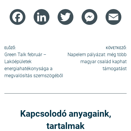
Facebook
LinkedIn
Twitter
Messenger
Ema
Bejegyzés
ELŐZŐ:
KÖVETKEZŐ:
Green Talk február –
Napelem pályázat: még több
navigáció
Lakóépületek
magyar család kaphat
energiahatékonysága a
támogatást
megvalósítás szemszögéből
Kapcsolodó anyagaink,
tartalmak