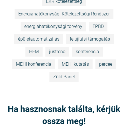
EKR kötelezettség
Energiahatékonysági Kötelezettségi Rendszer
energiahatékonysági törvény
EPBD
épületautomatizálás
felújítási támogatás
HEM
justreno
konferencia
MEHI konferencia
MEHI kutatás
percee
Zöld Panel
Ha hasznosnak találta, kérjük
ossza meg!