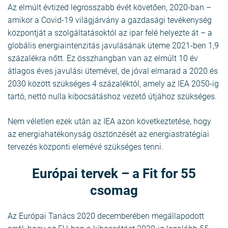
Az elmúlt évtized legrosszabb évét követően, 2020-ban –
amikor a Covid-19 világjárvány a gazdasági tevékenység
központját a szolgáltatásoktól az ipar felé helyezte át – a
globális energiaintenzitás javulásának üteme 2021-ben 1,9
százalékra nőtt. Ez összhangban van az elmúlt 10 év
átlagos éves javulási ütemével, de jóval elmarad a 2020 és
2030 között szükséges 4 százaléktól, amely az IEA 2050-ig
tartó, nettó nulla kibocsátáshoz vezető útjához szükséges.
Nem véletlen ezek után az IEA azon következtetése, hogy
az energiahatékonyság ösztönzését az energiastratégiai
tervezés központi elemévé szükséges tenni.
Európai tervek – a Fit for 55
csomag
Az Európai Tanács 2020 decemberében megállapodott