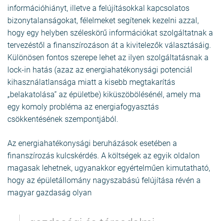
információhiányt, illetve a felújításokkal kapcsolatos
bizonytalanságokat, félelmeket segítenek kezelni azzal,
hogy egy helyben széleskörű információkat szolgáltatnak a
tervezéstől a finanszírozáson át a kivitelezők választásáig.
Különösen fontos szerepe lehet az ilyen szolgáltatásnak a
lock-in hatás (azaz az energiahatékonysági potenciál
kihasználatlansága miatt a kisebb megtakarítás
„belakatolása” az épületbe) kiküszöbölésénél, amely ma
egy komoly probléma az energiafogyasztás
csökkentésének szempontjából.
Az energiahatékonysági beruházások esetében a
finanszírozás kulcskérdés. A költségek az egyik oldalon
magasak lehetnek, ugyanakkor egyértelműen kimutatható,
hogy az épületállomány nagyszabású felújítása révén a
magyar gazdaság olyan