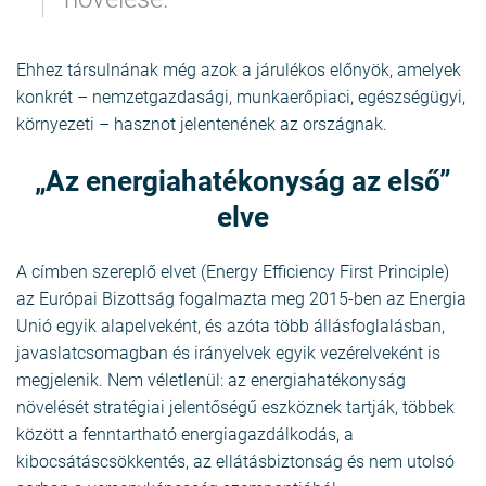
Ehhez társulnának még azok a járulékos előnyök, amelyek
konkrét – nemzetgazdasági, munkaerőpiaci, egészségügyi,
környezeti – hasznot jelentenének az országnak.
„Az energiahatékonyság az első”
elve
A címben szereplő elvet (Energy Efficiency First Principle)
az Európai Bizottság fogalmazta meg 2015-ben az Energia
Unió egyik alapelveként, és azóta több állásfoglalásban,
javaslatcsomagban és irányelvek egyik vezérelveként is
megjelenik. Nem véletlenül: az energiahatékonyság
növelését stratégiai jelentőségű eszköznek tartják, többek
között a fenntartható energiagazdálkodás, a
kibocsátáscsökkentés, az ellátásbiztonság és nem utolsó