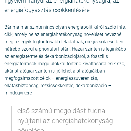
figyelem irányul az energiahatékonyságra, az
energiafogyasztás csökkentésére.
Bár ma már szinte nincs olyan energiapolitikáról szóló írás,
cikk, amely ne az energiahatékonyság növelését nevezné
meg az egyik legfontosabb feladatnak, mégis sok esetben
hátrébb szorul a prioritási listán. Hazai szinten is leginkább
az energiatermelés dekarbonizációjáról, a fosszilis
energiaforrások megújulókkal történő kiváltásáról esik szó,
akár stratégiai szinten is, jóllehet a stratégiákban
megfogalmazott célok – energiaszuverenitás,
ellátásbiztonság, rezsicsökkentés, dekarbonizáció –
mindegyikére
első számú megoldást tudna
nyújtani az energiahatékonyság
növelése.