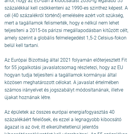
arról, hogy az EU-ban a kibocsátást 2030-ig legalább 55
százalékkal kell csökkenteni az 1990-es szinthez képest. A
cél (40 százalékról történő) emelésére azért volt szükség,
mert a tagállamok felismerték, hogy e nélkül nem lehet
teljesíteni a 2015-ös párizsi megállapodásban kitűzött célt,
amely szerint a globális felmelegedést 1,5-2 Celsius-fokon
belül kell tartani.
Az Európai Bizottság által 2021 folyamán előterjesztett Fit
for 55 jogalkotási javaslatcsomag részletezi, hogy az EU
hogyan tudja teljesíteni a tagállamok kormányai által
közösen meghatározott célokat. A javaslat értelmében
számos irányelvet és jogszabályt módosítanának, illetve
újakat hoznának létre.
Az épületek az összes európai energiafogyasztás 40
százalékáért felelősek, és ezzel a legnagyobb kibocsátó
ágazat is az övé; itt elkerülhetetlenül jelentős