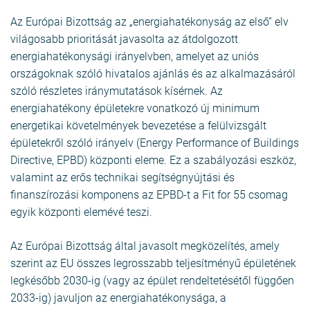
Az Európai Bizottság az „energiahatékonyság az első” elv
világosabb prioritását javasolta az átdolgozott
energiahatékonysági irányelvben, amelyet az uniós
országoknak szóló hivatalos ajánlás és az alkalmazásáról
szóló részletes iránymutatások kísérnek. Az
energiahatékony épületekre vonatkozó új minimum
energetikai követelmények bevezetése a felülvizsgált
épületekről szóló irányelv (Energy Performance of Buildings
Directive, EPBD) központi eleme. Ez a szabályozási eszköz,
valamint az erős technikai segítségnyújtási és
finanszírozási komponens az EPBD-t a Fit for 55 csomag
egyik központi elemévé teszi.
Az Európai Bizottság által javasolt megközelítés, amely
szerint az EU összes legrosszabb teljesítményű épületének
legkésőbb 2030-ig (vagy az épület rendeltetésétől függően
2033-ig) javuljon az energiahatékonysága, a