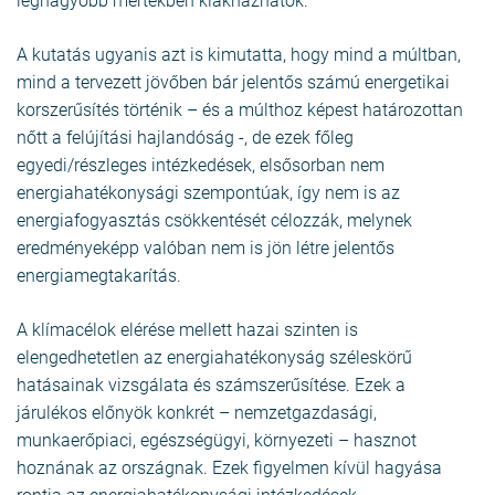
legnagyobb mértékben kiaknázhatók.
A kutatás ugyanis azt is kimutatta, hogy mind a múltban,
mind a tervezett jövőben bár jelentős számú energetikai
korszerűsítés történik – és a múlthoz képest határozottan
nőtt a felújítási hajlandóság -, de ezek főleg
egyedi/részleges intézkedések, elsősorban nem
energiahatékonysági szempontúak, így nem is az
energiafogyasztás csökkentését célozzák, melynek
eredményeképp valóban nem is jön létre jelentős
energiamegtakarítás.
A klímacélok elérése mellett hazai szinten is
elengedhetetlen az energiahatékonyság széleskörű
hatásainak vizsgálata és számszerűsítése. Ezek a
járulékos előnyök konkrét – nemzetgazdasági,
munkaerőpiaci, egészségügyi, környezeti – hasznot
hoznának az országnak. Ezek figyelmen kívül hagyása