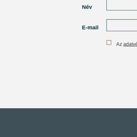
Név
E-mail
Az
adatvé