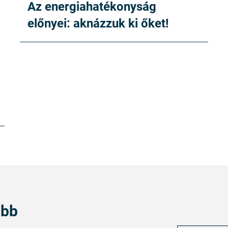
Az energiahatékonyság
előnyei: aknázzuk ki őket!
abb