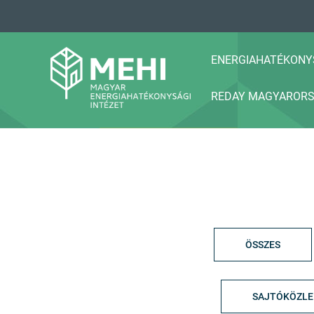
A
tartalomhoz
ENERGIAHATÉKONY
REDAY MAGYAROR
MEHI
Magyar Energiahatékonysági Intézet
ÖSSZES
SAJTÓKÖZL