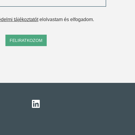
delmi tájékoztatót
elolvastam és elfogadom.
FELIRATKOZOM