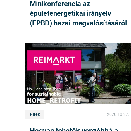
Minikonferencia az
épületenergetikai irányelv
(EPBD) hazai megvalósításáról
Hírek
2020.10.27.
Hogyan tehetők vonzóbbá a