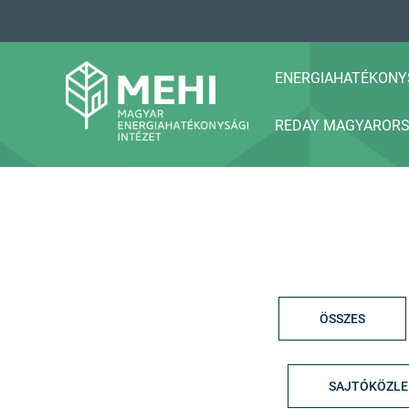
A
tartalomhoz
ENERGIAHATÉKONY
REDAY MAGYAROR
MEHI
Magyar Energiahatékonysági Intézet
ÖSSZES
SAJTÓKÖZL