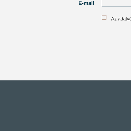
E-mail
Az
adatvé