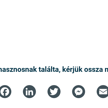
hasznosnak találta, kérjük ossza 
Facebook
LinkedIn
Twitter
Messenger