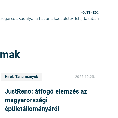
KÖVETKEZŐ:
égei és akadályai a hazai lakóépületek felújításában
lmak
Hírek, Tanulmányok
2025.10.23.
JustReno: átfogó elemzés az
magyarországi
épületállományáról