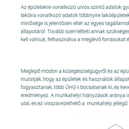
Az épületekre vonatkozó uniós szintű adatok gy
lakóira vonatkozó adatok többnyire lakóépülete
minősége is jelentősen eltér az egyes tagállamok
állapotáról. Tovább szemlélteti annak szüksége
kell válniuk, felhasználva a meglévő forrásokat 
Meglepő módon a közegészségügyről és az épület
mutatják, hogy az épületek és használóik állapo
fogyasztanak, több ÜHG-t bocsátanak ki, és keves
eredményez. A munkahelyi hiányzások aránya is
utal, és ez visszavezethető a munkahely jellegű 