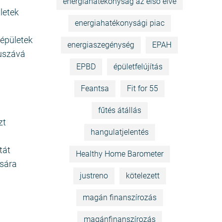
energiahatékonyság az első elve
letek
energiahatékonysági piac
 épületek
energiaszegénység
EPAH
kuszává
EPBD
épületfelújítás
Feantsa
Fit for 55
fűtés átállás
zt
hangulatjelentés
tát
Healthy Home Barometer
ására
justreno
kötelezett
magán finanszírozás
magánfinanszírozás