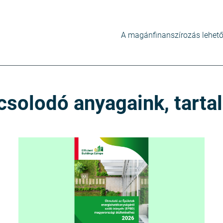
A magánfinanszírozás lehetős
csolodó anyagaink, tarta