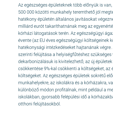
Az egészséges épületeknek több előnyük is van, 
500 000 közötti munkahely teremthető jól megte
hatékony épületén általános javításokat végezn
milliárd eurót takaríthatnának meg az egyenérté
kórházi látogatások terén. Az egészségügyi ága
évente (az EU éves egészségügyi költségeinek k
hatékonysági intézkedéseket hajtanának végre.
szerinti felújítása a helyiségfűtéshez szüksége
dekarbonizálásuk is kivitelezhető; az új épület
csökkentése 9%-kal csökkenti a költségeket, az 
költségeket. Az egészséges épületek sokrétű elő
munkahelyekre, az iskolákra és a kórházakra, v
különböző módon profitálnak, mint például a me
iskolákban, gyorsabb felépülési idő a kórházakb
otthoni felújításokból.