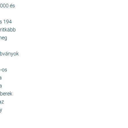
 000 és
és 194
ritkább
 meg
abványok
%-os
a
a
mberek
az
ny