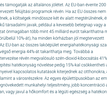
és támogatják az általános jólétet. Az EU-ban évente 200
rvezett felújítási programok révén. Ha az EU összes nem
ének, a költségek mindössze két év alatt megtérülnének, 
kű társadalmi javak, például a kevesebb betegnap vagy a 
zat önmagában több mint 45 milliárd eurót takaríthatna
örülbelül 10%-át), ha minden kórházban jól megtervezett
 Az EU-ban az összes lakóépület energiahatékonysági sz
s végső energia 44%-át takaríthatja meg. Továbbá a
ek tervezése révén megvalósuló szén-dioxid-kibocsátás 41
építési hatékonyság növelése pedig 15%-kal csökkentheti 
nyeivel kapcsolatos kutatások kiterjednek az otthonokra, 
alamint a városrészekre. Az egyes épülettípusokban az e
gnövekedett munkahelyi teljesítmény, jobb koncentráció 
an, vagy javul a hőkomfort és a légúti egészség a hatéko