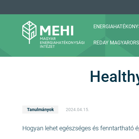
A
tartalomhoz
ENERGIAHATÉKONY
REDAY MAGYAROR
MEHI
Magyar Energiahatékonysági Intézet
Health
Tanulmányok
2024.04.15.
Hogyan lehet egészséges és fenntartható é