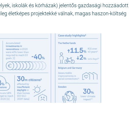
yek, iskolák és kórházak) jelentős gazdasági hozzáadott 
yileg életképes projektekké válnak, magas haszon-költség