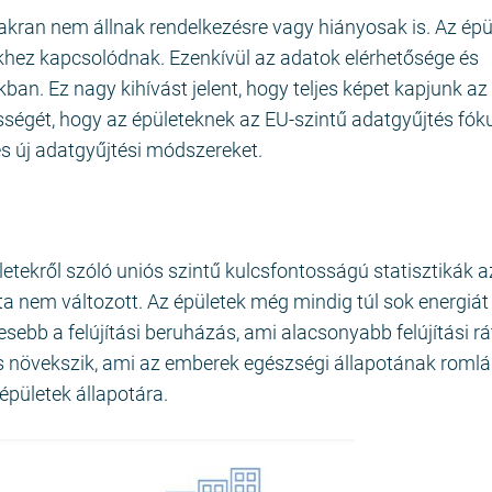
akran nem állnak rendelkezésre vagy hiányosak is. Az épü
khez kapcsolódnak. Ezenkívül az adatok elérhetősége és
ban. Ez nagy kihívást jelent, hogy teljes képet kapjunk az
sségét, hogy az épületeknek az EU-szintű adatgyűjtés fó
és új adatgyűjtési módszereket.
ekről szóló uniós szintű kulcsfontosságú statisztikák a
ta nem változott. Az épületek még mindig túl sok energiát
ebb a felújítási beruházás, ami alacsonyabb felújítási rá
 növekszik, ami az emberek egészségi állapotának roml
épületek állapotára.