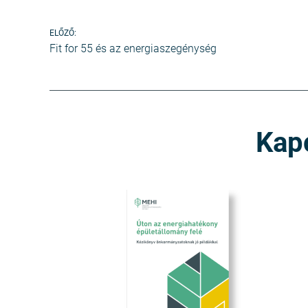
Bejegyzés
ELŐZŐ:
Fit for 55 és az energiaszegénység
navigáció
Kap