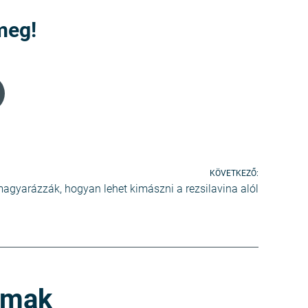
meg!
Email
KÖVETKEZŐ:
agyarázzák, hogyan lehet kimászni a rezsilavina alól
lmak