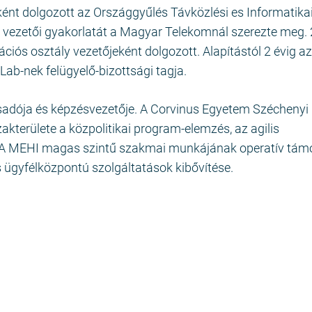
ént dolgozott az Országgyűlés Távközlési es Informatika
i vezetői gyakorlatát a Magyar Telekomnál szerezte meg. 
iós osztály vezetőjeként dolgozott. Alapítástól 2 évig 
Lab-nek felügyelő-bizottsági tagja.
sadója és képzésvezetője. A Corvinus Egyetem Széchenyi 
kterülete a közpolitikai program-elemzés, az agilis
s. A MEHI magas szintű szakmai munkájának operatív tá
s ügyfélközpontú szolgáltatások kibővítése.