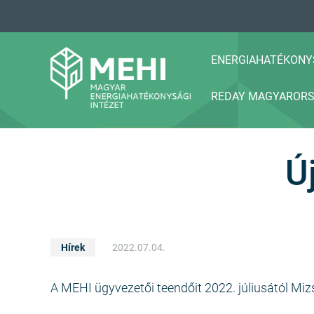
A
tartalomhoz
ENERGIAHATÉKONY
REDAY MAGYAROR
MEHI
Magyar Energiahatékonysági Intézet
Ú
Hírek
2022.07.04.
A MEHI ügyvezetői teendőit 2022. júliusától Miz