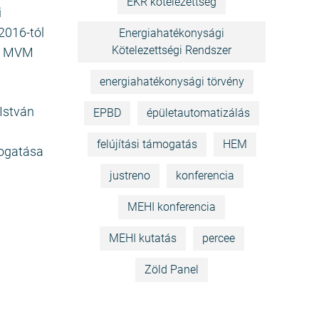
EKR kötelezettség
i
2016-tól
Energiahatékonysági
Kötelezettségi Rendszer
az MVM
energiahatékonysági törvény
István
EPBD
épületautomatizálás
felújítási támogatás
HEM
mogatása
justreno
konferencia
MEHI konferencia
MEHI kutatás
percee
Zöld Panel