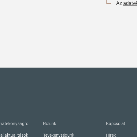
Az
adatvé
ahatékonyságról
Rólunk
Kapcsolat
kai aktualitások
Tevékenységünk
Hírek