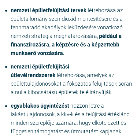
nemzeti épületfelújítási tervek
létrehozása az
épületállomány szén-dioxid-mentesítésére és a
fennmaradó akadályok leküzdésére vonatkozó
nemzeti stratégia meghatározására,
például a
finanszírozásra, a képzésre és a képzettebb
munkaerő vonzására.
nemzeti épületfelújítási
útlevélrendszerek
létrehozása, amelyek az
épülettulajdonosokat a fokozatos felújítások során
a nulla kibocsátású épületek felé irányítják.
egyablakos ügyintézést
hozzon létre a
lakástulajdonosok, a kkv-k és a felújítási értéklánc
minden szereplője számára, hogy elkötelezett és
független támogatást és útmutatást kapjanak.