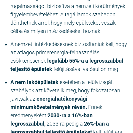
rugalmasságot biztosítva a nemzeti körülmények
figyelembevételéhez. A tagállamok szabadon
dönthetnek arról, hogy mely épületeket veszik
célba és milyen intézkedéseket hoznak.
A nemzeti intézkedéseknek biztosítaniuk kell, hogy
az átlagos primerenergia-felhasználás
csökkenésének
legalább 55%-a a
legrosszabbul
teljesítő épületek
felújításával valósuljon meg .
A nem lakóépületek
esetében a felülvizsgált
szabályok azt követelik meg, hogy fokozatosan
javítsák az
energiahatékonysági
minimumkövetelmények révén.
Ennek
eredményeként
2030-ra a 16%-ban
legrosszabbul,
2033-ra pedig a
26%-ban a
legrosszabbul teljesítő épületeket
kell felújítani .