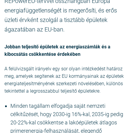
REPowerEU-tervvel összhangban Európa
energiafüggetlenségét is megerősíti, és erős
üzleti érvként szolgál a tisztább épületek
ágazatában az EU-ban.
Jobban teljesítő épületek az energiaszámlák és a
kibocsátás csökkentése érdekében
A felülvizsgált irányelv egy sor olyan intézkedést határoz
meg, amelyek segítenek az EU kormányainak az épületek
energiateljesítményének szerkezeti növelésében, különös
tekintettel a legrosszabbul teljesítő épületekre.
Minden tagállam elfogadja saját nemzeti
célkitűzését, hogy 2030-ig 16%-kal, 2035-ig pedig
20-22%-kal csökkentse a lakóépületek átlagos
primerenergia-felhasználását, elegendő