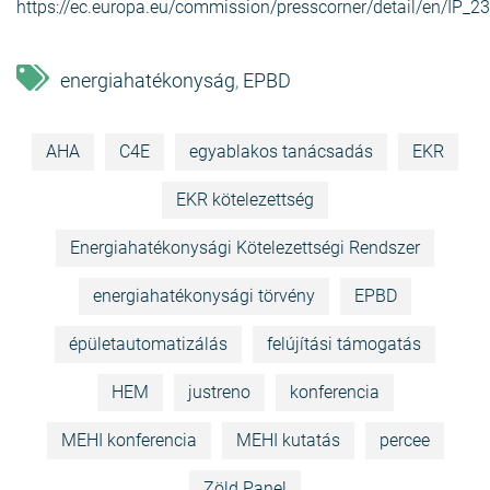
https://ec.europa.eu/commission/presscorner/detail/en/IP_2
energiahatékonyság
EPBD
,
AHA
C4E
egyablakos tanácsadás
EKR
EKR kötelezettség
Energiahatékonysági Kötelezettségi Rendszer
energiahatékonysági törvény
EPBD
épületautomatizálás
felújítási támogatás
HEM
justreno
konferencia
MEHI konferencia
MEHI kutatás
percee
Zöld Panel