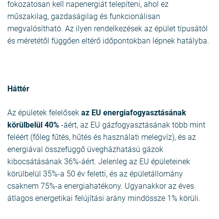
fokozatosan kell napenergiát telepíteni, ahol ez
műszakilag, gazdaságilag és funkcionálisan
megvalósítható. Az ilyen rendelkezések az épület típusától
és méretétől függően eltérő időpontokban lépnek hatályba.
Háttér
Az épületek felelősek
az EU energiafogyasztásának
körülbelül 40%
-áért, az EU gázfogyasztásának több mint
feléért (főleg fűtés, hűtés és használati melegvíz), és az
energiával összefüggő üvegházhatású gázok
kibocsátásának 36%-áért. Jelenleg az EU épületeinek
körülbelül 35%-a 50 év feletti, és az épületállomány
csaknem 75%-a energiahatékony. Ugyanakkor az éves
átlagos energetikai felújítási arány mindössze 1% körüli.