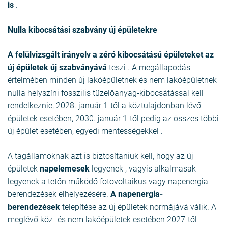
is
.
Nulla kibocsátási szabvány új épületekre
A felülvizsgált irányelv a zéró kibocsátású épületeket
az
új épületek új szabványává
teszi . A megállapodás
értelmében minden új lakóépületnek és nem lakóépületnek
nulla helyszíni fosszilis tüzelőanyag-kibocsátással kell
rendelkeznie, 2028. január 1-től a köztulajdonban lévő
épületek esetében, 2030. január 1-től pedig az összes többi
új épület esetében, egyedi mentességekkel .
A tagállamoknak azt is biztosítaniuk kell, hogy az új
épületek
napelemesek
legyenek , vagyis alkalmasak
legyenek a tetőn működő fotovoltaikus vagy napenergia-
berendezések elhelyezésére.
A napenergia-
berendezések
telepítése az új épületek normájává válik. A
meglévő köz- és nem lakóépületek esetében 2027-től