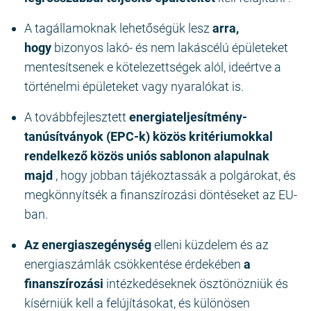
A tagállamoknak lehetőségük lesz
arra,
hogy
bizonyos lakó- és nem lakáscélú épületeket
mentesítsenek e kötelezettségek alól, ideértve a
történelmi épületeket vagy nyaralókat is.
A továbbfejlesztett
energiateljesítmény-
tanúsítványok (EPC-k) közös kritériumokkal
rendelkező közös uniós sablonon alapulnak
majd
, hogy jobban tájékoztassák a polgárokat, és
megkönnyítsék a finanszírozási döntéseket az EU-
ban.
Az energiaszegénység
elleni küzdelem és az
energiaszámlák csökkentése érdekében
a
finanszírozási
intézkedéseknek ösztönözniük és
kísérniük kell a felújításokat, és különösen