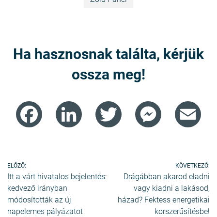
Ha hasznosnak találta, kérjük
ossza meg!
Facebook
LinkedIn
Twitter
Messenger
Ema
Bejegyzés
ELŐZŐ:
KÖVETKEZŐ:
Itt a várt hivatalos bejelentés:
Drágábban akarod eladni
navigáció
kedvező irányban
vagy kiadni a lakásod,
módosították az új
házad? Fektess energetikai
napelemes pályázatot
korszerűsítésbe!