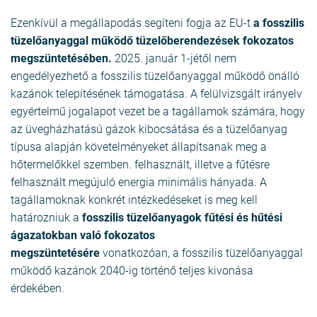
Ezenkívül a megállapodás segíteni fogja az EU-t
a fosszilis
tüzelőanyaggal működő tüzelőberendezések fokozatos
megszüntetésében.
2025. január 1-jétől nem
engedélyezhető a fosszilis tüzelőanyaggal működő önálló
kazánok telepítésének támogatása. A felülvizsgált irányelv
egyértelmű jogalapot vezet be a tagállamok számára, hogy
az üvegházhatású gázok kibocsátása és a tüzelőanyag
típusa alapján követelményeket állapítsanak meg a
hőtermelőkkel szemben. felhasznált, illetve a fűtésre
felhasznált megújuló energia minimális hányada. A
tagállamoknak konkrét intézkedéseket is meg kell
határozniuk a
fosszilis tüzelőanyagok fűtési és hűtési
ágazatokban való fokozatos
megszüntetésére
vonatkozóan, a fosszilis tüzelőanyaggal
működő kazánok 2040-ig történő teljes kivonása
érdekében.