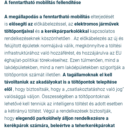
A fenntartható mobilitás fellendítése
A megállapodás a
fenntartható mobilitás
elterjedését
is
elősegíti az
előkábelezéssel, az
elektromos járművek
töltőpontjaival
és
a kerékpárparkolókkal
kapcsolatos
rendelkezéseknek köszönhetően . Az előkábelezés az új és
felújított épületek normájává válik, megkönnyítve a töltési
infrastruktúrához való hozzáférést, és hozzájárulva az EU
éghajlat-politikai törekvéseihez. Ezen túlmenően, mind a
lakóépületekben, mind a nem lakóépületekben szigorítják a
töltőpontok számát illetően.
A tagállamoknak el kell
távolítaniuk az akadályokat is a töltőpontok telepítése
elől
, hogy biztosítsák, hogy a „csatlakoztatáshoz való jog”
valósággá váljon. Összességében a töltőpontoknak
lehetővé kell tenniük az intelligens töltést és adott esetben
a kétirányú töltést. Végül a rendelkezések biztosítják,
hogy
elegendő parkolóhely álljon rendelkezésre a
kerékpárok számára, beleértve a teherkerékpárokat