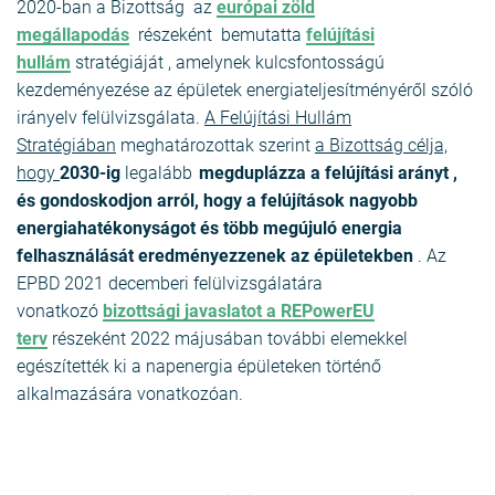
2020-ban a Bizottság az
európai zöld
megállapodás
részeként bemutatta
felújítási
hullám
stratégiáját , amelynek kulcsfontosságú
kezdeményezése az épületek energiateljesítményéről szóló
irányelv felülvizsgálata.
A Felújítási Hullám
Stratégiában
meghatározottak szerint
a Bizottság célja,
hogy
2030-ig
legalább
megduplázza a felújítási arányt
,
és gondoskodjon arról, hogy a felújítások nagyobb
energiahatékonyságot és több megújuló energia
felhasználását eredményezzenek az épületekben
. Az
EPBD 2021 decemberi felülvizsgálatára
vonatkozó
bizottsági javaslatot a
REPowerEU
terv
részeként 2022 májusában további elemekkel
egészítették ki a napenergia épületeken történő
alkalmazására vonatkozóan.