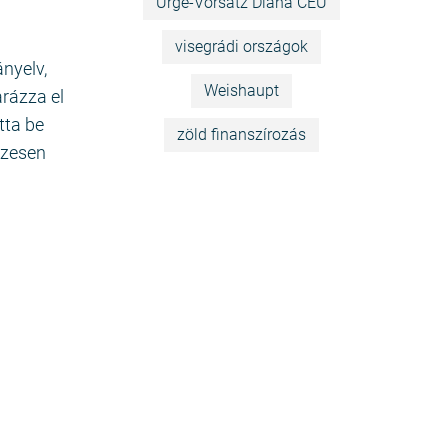
Ürge-Vorsatz Diana CEU
visegrádi országok
ányelv,
Weishaupt
arázza el
tta be
zöld finanszírozás
szesen