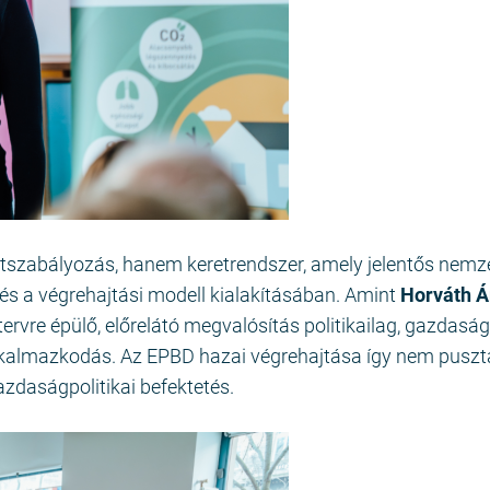
szabályozás, hanem keretrendszer, amely jelentős nemze
 és a végrehajtási modell kialakításában. Amint
Horváth Á
ervre épülő, előrelátó megvalósítás politikailag, gazdaság
alkalmazkodás. Az EPBD hazai végrehajtása így nem puszt
zdaságpolitikai befektetés.