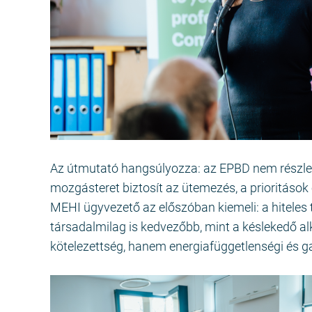
Az útmutató hangsúlyozza: az EPBD nem részlet
mozgásteret biztosít az ütemezés, a prioritások
MEHI ügyvezető az előszóban kiemeli: a hiteles t
társadalmilag is kedvezőbb, mint a késlekedő 
kötelezettség, hanem energiafüggetlenségi és ga