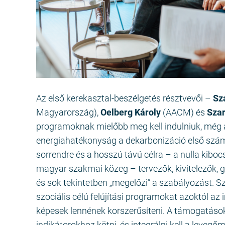
Az első kerekasztal-beszélgetés résztvevői –
Sz
Magyarország),
Oelberg Károly
(AACM) és
Sza
programoknak mielőbb meg kell indulniuk, még ak
energiahatékonyság a dekarbonizáció első számú
sorrendre és a hosszú távú célra – a nulla kiboc
magyar szakmai közeg – tervezők, kivitelezők, g
és sok tekintetben „megelőzi” a szabályozást. S
szociális célú felújítási programokat azoktól az 
képesek lennének korszerűsíteni. A támogatások
indikátorokhoz kötni, és integrálni kell a leveg