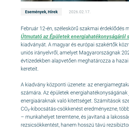
Események
,
Hírek
2026.02.17.
Február 12-én, széleskörű szakmai érdeklődés m
Útmutató az Épületek energiahatékonyságáról s
kiadványát. A magyar és európai szakértők közr
uniós irányelvről, amelyet Magyarországnak 2026
évtizedekben alapvetően meghatározza a hazai 
kereteit.
A kiadvány központi üzenete: az energiamegtak
számára. Az épületek energiahatékonyságának j
energiaáraknak való kitettséget. Számítások szer
CO₂-kibocsátás-csökkenést eredményezne, több t
– munkahelyet teremtene, és javítaná a lakosság
rezsicsökkentést, hanem hosszú távú rezsibizton