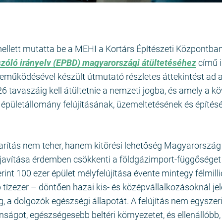
ellett mutatta be a MEHI a Kortárs Építészeti Központba
zóló irányelv (EPBD) magyarországi átültetéséhez
című 
eműködésével készült útmutató részletes áttekintést ad a
 tavaszáig kell átültetnie a nemzeti jogba, és amely a k
épületállomány felújításának, üzemeltetésének és építés
arítás nem teher, hanem kitörési lehetőség Magyarország
avítása érdemben csökkenti a földgázimport-függőséget
int 100 ezer épület mélyfelújítása évente mintegy félmill
ízezer – döntően hazai kis- és középvállalkozásoknál je
, a dolgozók egészségi állapotát. A felújítás nem egyszer
ságot, egészségesebb beltéri környezetet, és ellenállóbb,