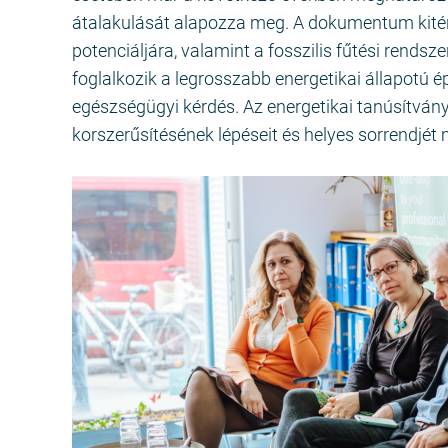
átalakulását alapozza meg. A dokumentum kité
potenciáljára, valamint a fosszilis fűtési rends
foglalkozik a legrosszabb energetikai állapotú épü
egészségügyi kérdés. Az energetikai tanúsítvány a
korszerűsítésének lépéseit és helyes sorrendjét 