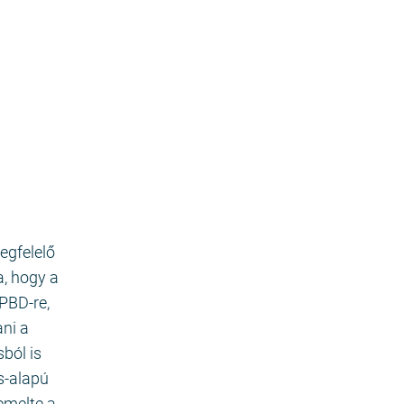
egfelelő
a, hogy a
PBD-re,
ani a
sból is
s-alapú
emelte a