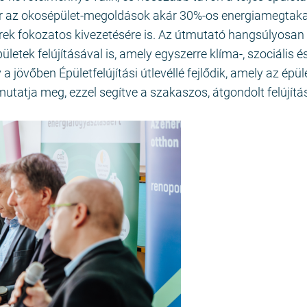
r az okosépület-megoldások akár 30%-os energiamegtakar
zerek fokozatos kivezetésére is. Az útmutató hangsúlyosan
letek felújításával is, amely egyszerre klíma-, szociális é
 jövőben Épületfelújítási útlevéllé fejlődik, amely az épül
mutatja meg, ezzel segítve a szakaszos, átgondolt felújítás