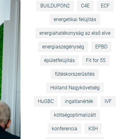
BUILDUPON2
C4E
ECF
energetikai felújítás
energiahatékonyság az első elve
energiaszegénység
EPBD
épületfelújítás
Fit for 55
fűtéskorszerűsítés
Holland Nagykövetség
HuGBC
ingatlanérték
IVF
költségoptimalizált
konferencia
KSH