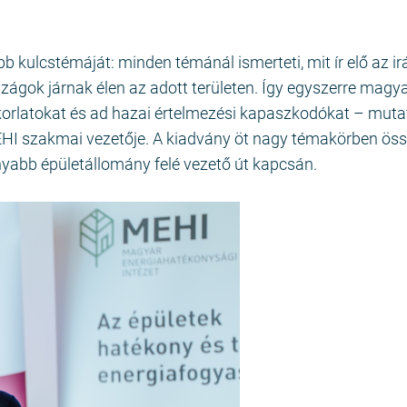
b kulcstémáját: minden témánál ismerteti, mit ír elő az ir
zágok járnak élen az adott területen. Így egyszerre magy
korlatokat és ad hazai értelmezési kapaszkodókat – muta
EHI szakmai vezetője. A kiadvány öt nagy témakörben ös
yabb épületállomány felé vezető út kapcsán.