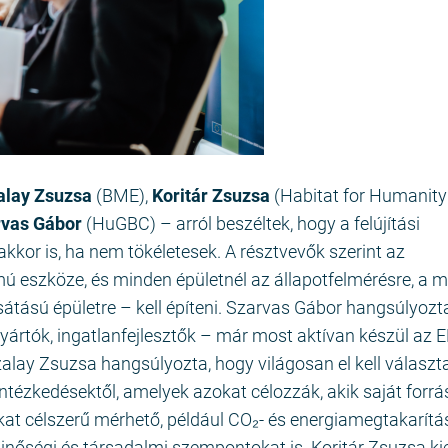
alay Zsuzsa
(BME),
Koritár Zsuzsa
(Habitat for Humanity
rvas Gábor
(HuGBC) – arról beszéltek, hogy a felújítási
kor is, ha nem tökéletesek. A résztvevők szerint az
 eszköze, és minden épületnél az állapotfelmérésre, a m
sátású épületre – kell építeni. Szarvas Gábor hangsúlyozt
yártók, ingatlanfejlesztők – már most aktívan készül az E
zalay Zsuzsa hangsúlyozta, hogy világosan el kell választ
intézkedésektől, amelyek azokat célozzák, akik saját forrá
at célszerű mérhető, például CO₂- és energiamegtakarítá
őminőségi és társadalmi szempontokat is. Koritár Zsuzsa ki