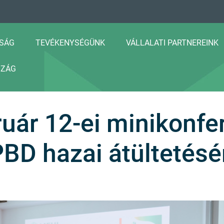
SÁG
TEVÉKENYSÉGÜNK
VÁLLALATI PARTNEREINK
SZÁG
uár 12-ei minikonfer
BD hazai átültetésé