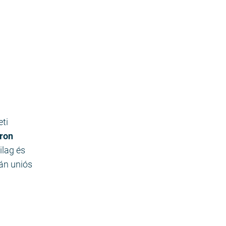
ti
ron
ilag és
án uniós