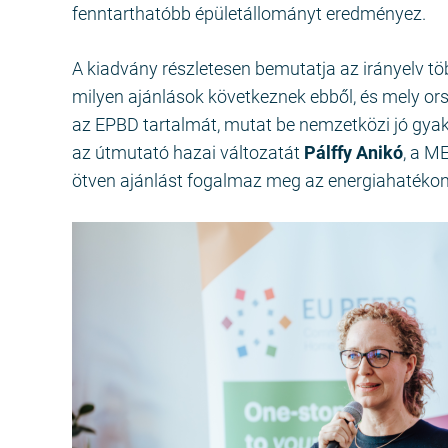
fenntarthatóbb épületállományt eredményez.
A kiadvány részletesen bemutatja az irányelv töb
milyen ajánlások következnek ebből, és mely ors
az EPBD tartalmát, mutat be nemzetközi jó gya
az útmutató hazai változatát
Pálffy Anikó
, a M
ötven ajánlást fogalmaz meg az energiahatékon