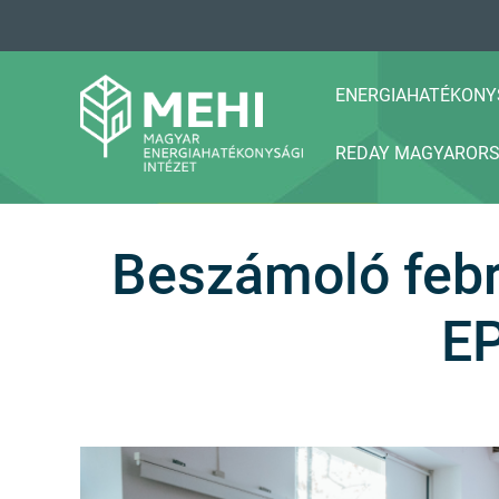
A
tartalomhoz
ENERGIAHATÉKONY
REDAY MAGYAROR
MEHI
Magyar Energiahatékonysági Intézet
Beszámoló febr
EP