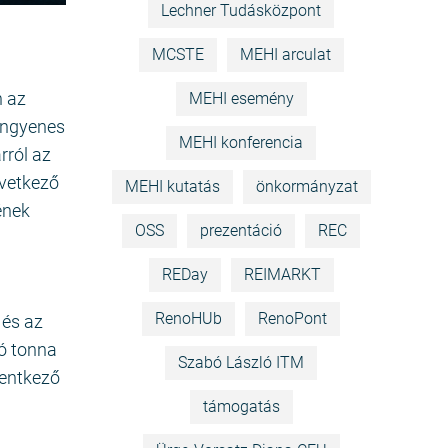
Lechner Tudásközpont
MCSTE
MEHI arculat
n az
MEHI esemény
ingyenes
MEHI konferencia
rról az
övetkező
MEHI kutatás
önkormányzat
ének
OSS
prezentáció
REC
REDay
REIMARKT
RenoHUb
RenoPont
 és az
ió tonna
Szabó László ITM
lentkező
i
támogatás