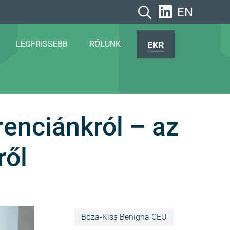
EN
LEGFRISSEBB
RÓLUNK
EKR
enciánkról – az
ről
Boza-Kiss Benigna CEU